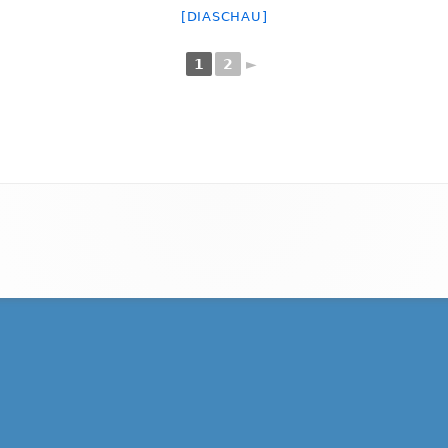
[DIASCHAU]
1
2
►