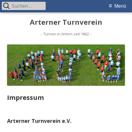
Suchen
Primäres
Menü
nach:
Menü
Springe
Arterner Turnverein
zum
Inhalt
– Turnen in Artern seit 1862 –
Impressum
Arterner Turnverein e.V.