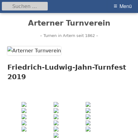
Suchen
Primäres
Menü
nach:
Menü
Springe
Arterner Turnverein
zum
Inhalt
– Turnen in Artern seit 1862 –
Friedrich-Ludwig-Jahn-Turnfest
2019