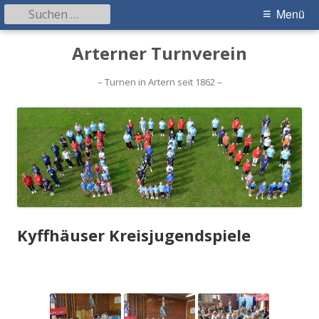
Suchen
Primäres
Menü
nach:
Menü
Springe
Arterner Turnverein
zum
Inhalt
– Turnen in Artern seit 1862 –
Kyffhäuser Kreisjugendspiele