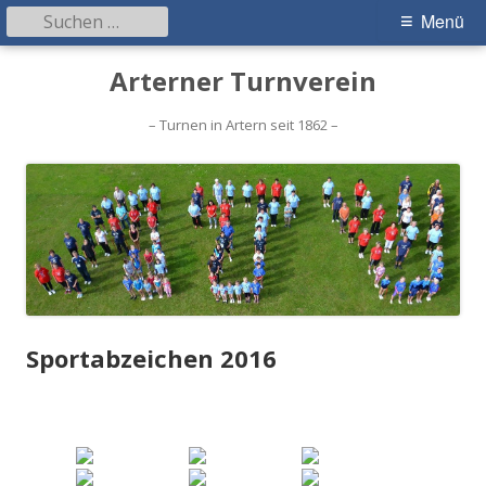
Suchen
Primäres
Menü
nach:
Menü
Springe
Arterner Turnverein
zum
Inhalt
– Turnen in Artern seit 1862 –
Sportabzeichen 2016