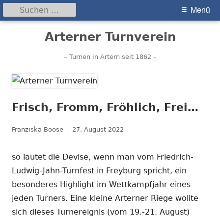
Suchen
Primäres
Menü
nach:
Menü
Springe
Arterner Turnverein
zum
Inhalt
– Turnen in Artern seit 1862 –
Frisch, Fromm, Fröhlich, Frei…
Autor
Veröffentlicht
Franziska Boose
27. August 2022
am
so lautet die Devise, wenn man vom Friedrich-
Ludwig-Jahn-Turnfest in Freyburg spricht, ein
besonderes Highlight im Wettkampfjahr eines
jeden Turners. Eine kleine Arterner Riege wollte
sich dieses Turnereignis (vom 19.-21. August)