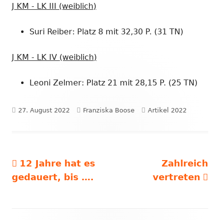
J KM - LK III (weiblich)
Suri Reiber: Platz 8 mit 32,30 P. (31 TN)
J KM - LK IV (weiblich)
Leoni Zelmer: Platz 21 mit 28,15 P. (25 TN)
Veröffentlicht
Autor
Kategorien
27. August 2022
Franziska Boose
Artikel 2022
am
Vorheriger
Nächster
12 Jahre hat es
Zahlreich
Beitragsnavigation
Beitrag:
Beitrag
gedauert, bis ….
vertreten
Footer