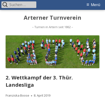
Suchen
Primäres
Menü
nach:
Menü
Springe
Arterner Turnverein
zum
Inhalt
– Turnen in Artern seit 1862 –
2. Wettkampf der 3. Thür.
Landesliga
Autor
Veröffentlicht
Franziska Boose
8. April 2019
am