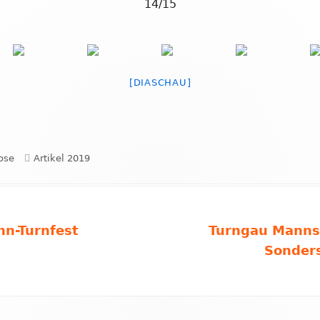
14/15
[DIASCHAU]
Kategorien
ose
Artikel 2019
Nächster
hn-Turnfest
Turngau Mannsc
Beitrag
Sonder