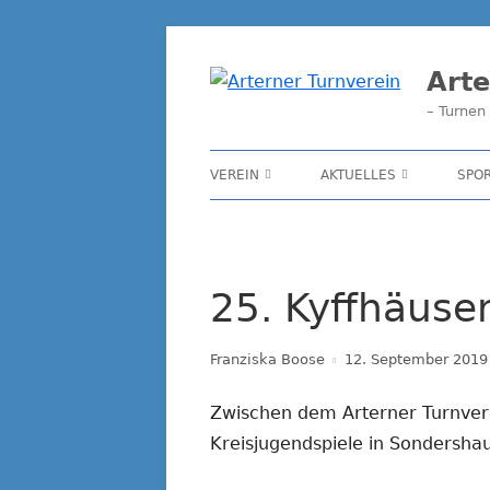
Springe
zum
Arte
Inhalt
– Turnen 
Primäres
VEREIN
AKTUELLES
SPO
Menü
GESCHICHTE/CHRONIK
ARCHIV
SATZUNG
25. Kyffhäuse
VORSTAND
Autor
Veröffentlicht
Franziska Boose
SPONSOREN 2025
12. September 2019
am
MITGLIED WERDEN / FORMULARE
Zwischen dem Arterner Turnvere
Kreisjugendspiele in Sondersha
TRAINER/ÜBUNGSLEITER