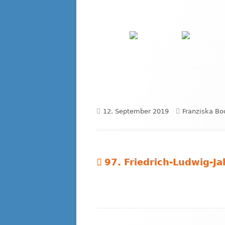
Veröffentlicht
Autor
12. September 2019
Franziska Bo
am
Vorheriger
97. Friedrich-Ludwig-Ja
Beitragsnavigation
Beitrag:
Footer