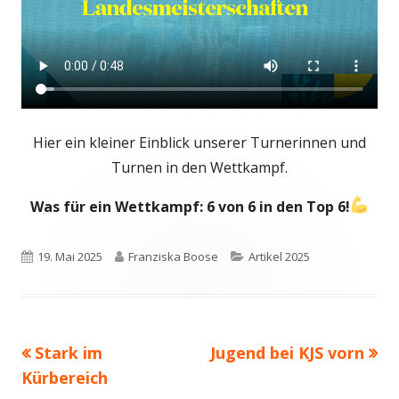
Hier ein kleiner Einblick unserer Turnerinnen und
Turnen in den Wettkampf.
Was für ein Wettkampf: 6 von 6 in den Top 6!
Veröffentlicht
Autor
Kategorien
19. Mai 2025
Franziska Boose
Artikel 2025
am
Vorheriger
Nächster
Stark im
Jugend bei KJS vorn
Beitragsnavigation
Beitrag:
Beitrag
Kürbereich