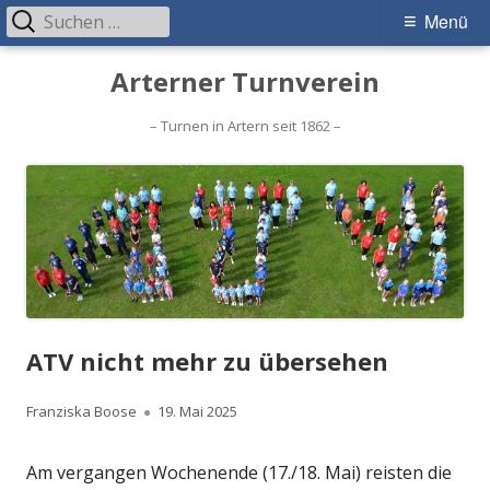
Suchen
Primäres
Menü
nach:
Menü
Springe
Arterner Turnverein
zum
Inhalt
– Turnen in Artern seit 1862 –
ATV nicht mehr zu übersehen
Autor
Veröffentlicht
Franziska Boose
19. Mai 2025
am
Am vergangen Wochenende (17./18. Mai) reisten die