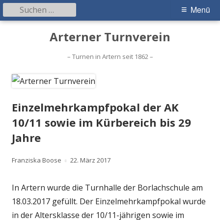
Suchen
Primäres
Menü
nach:
Menü
Springe
Arterner Turnverein
zum
Inhalt
– Turnen in Artern seit 1862 –
Einzelmehrkampfpokal der AK
10/11 sowie im Kürbereich bis 29
Jahre
Autor
Veröffentlicht
Franziska Boose
22. März 2017
am
In Artern wurde die Turnhalle der Borlachschule am
18.03.2017 gefüllt. Der Einzelmehrkampfpokal wurde
in der Altersklasse der 10/11-jährigen sowie im