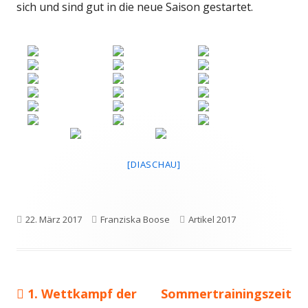
sich und sind gut in die neue Saison gestartet.
[DIASCHAU]
Veröffentlicht
Autor
Kategorien
22. März 2017
Franziska Boose
Artikel 2017
am
Vorheriger
Nächster
1. Wettkampf der
Sommertrainingszeit
Beitragsnavigation