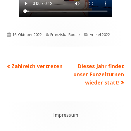
Veröffentlicht
Autor
Kategorien
16. Oktober 2022
Franziska Boose
Artikel 2022
am
Vorheriger
Nächster
Zahlreich vertreten
Dieses Jahr findet
Beitragsnavigation
Beitrag:
Beitrag
unser Funzelturnen
wieder statt!
Footer
Impressum
Content