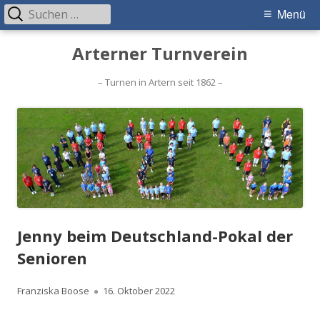
Suchen
Primäres
Menü
nach:
Menü
Springe
Arterner Turnverein
zum
Inhalt
– Turnen in Artern seit 1862 –
Jenny beim Deutschland-Pokal der
Senioren
Autor
Veröffentlicht
Franziska Boose
16. Oktober 2022
am