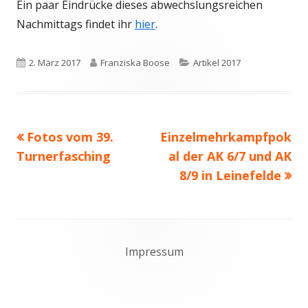
Ein paar Eindrücke dieses abwechslungsreichen
Nachmittags findet ihr
hier
.
Veröffentlicht
Autor
Kategorien
2. März 2017
Franziska Boose
Artikel 2017
am
Vorheriger
Nächster
Fotos vom 39.
Einzelmehrkampfpok
Beitragsnavigation
Beitrag:
Beitrag
Turnerfasching
al der AK 6/7 und AK
8/9 in Leinefelde
Footer
Impressum
Content