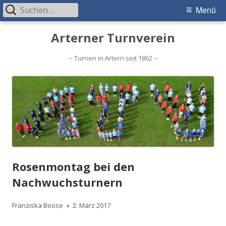
Suchen
Primäres
Menü
nach:
Menü
Springe
Arterner Turnverein
zum
Inhalt
– Turnen in Artern seit 1862 –
Rosenmontag bei den
Nachwuchsturnern
Autor
Veröffentlicht
Franziska Boose
2. März 2017
am