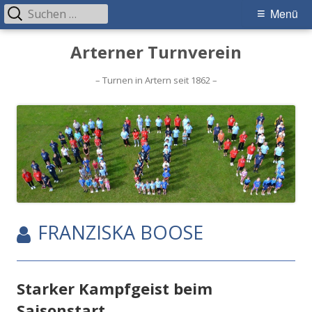
Suchen
Primäres
Menü
nach:
Menü
Springe
Arterner Turnverein
zum
Inhalt
– Turnen in Artern seit 1862 –
AUTOR:
FRANZISKA BOOSE
Starker Kampfgeist beim
Saisonstart