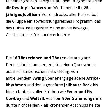
Mit einer großen Tanzgala auf dem Burghof feierten
die
Destiny’s Dancers
am Wochenende ihr
25-
jähriges Jubiläum
. Vor eindrucksvoller Kulisse bot
die Gruppe ein abwechslungsreiches Programm, das
das Publikum begeisterte und an die bewegte
Geschichte der Formation erinnerte.
Die
16 Tänzerinnen und Tänzer
, die aus ganz
Deutschland stammen, zeigten einen Querschnitt
aus ihrer tänzerischen Entwicklung: von
mitreißendem
Swing
über energiegeladene
Afrika-
Rhythmen
und den legendären
Jailhouse Rock
bis
hin zu fantasievollen Stücken wie
Feuer und Eis
,
Cowboy
und
Weltall
. Auch ein
90er-Stimmungsmix
durfte nicht fehlen – als krönender Abschluss heizte