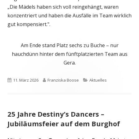
„Die Mädels haben sich voll reingehängt, waren
konzentriert und haben die Ausfälle im Team wirklich
gut kompensiert.".
Am Ende stand Platz sechs zu Buche – nur
hauchdünn hinter dem fünftplatzierten Team aus
Gera.
Veröffentlicht
Autor
Kategorien
11. März 2026
Franziska Boose
Aktuelles
am
25 Jahre Destiny’s Dancers –
Jubiläumsfeier auf dem Burghof