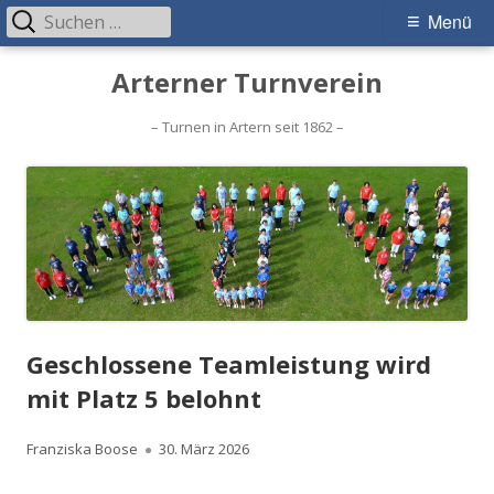
Suchen
Primäres
Menü
nach:
Menü
Springe
Arterner Turnverein
zum
Inhalt
– Turnen in Artern seit 1862 –
Geschlossene Teamleistung wird
mit Platz 5 belohnt
Autor
Veröffentlicht
Franziska Boose
30. März 2026
am