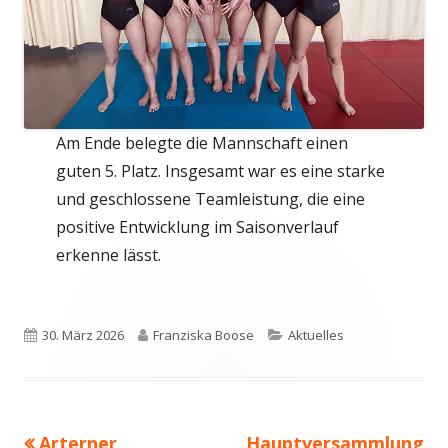
Am Ende belegte die Mannschaft einen
guten 5. Platz. Insgesamt war es eine starke
und geschlossene Teamleistung, die eine
positive Entwicklung im Saisonverlauf
erkenne lässt.
Veröffentlicht
Autor
Kategorien
30. März 2026
Franziska Boose
Aktuelles
am
Vorheriger
Nächster
Arterner
Hauptversammlung