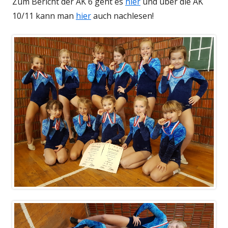
Zum Bericht der AK 6 geht es
hier
und über die AK
10/11 kann man
hier
auch nachlesen!