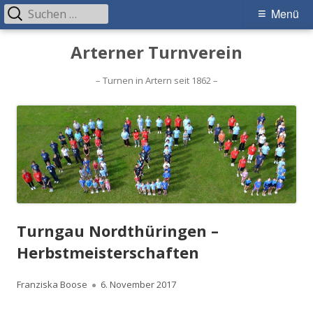
Suchen
Primäres
Menü
nach:
Menü
Springe
Arterner Turnverein
zum
Inhalt
– Turnen in Artern seit 1862 –
Turngau Nordthüringen –
Herbstmeisterschaften
Autor
Veröffentlicht
Franziska Boose
6. November 2017
am