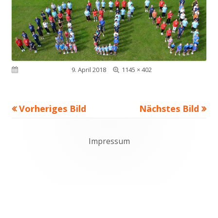
Volle
Veröffentlicht am
9. April 2018
1145 × 402
Größe
Vorheriges Bild
Nächstes Bild
Footer
Impressum
Content