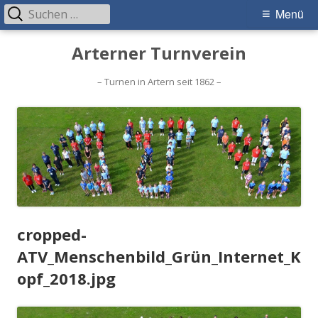
Suchen
Primäres
Menü
nach:
Menü
Springe
Arterner Turnverein
zum
Inhalt
– Turnen in Artern seit 1862 –
cropped-
ATV_Menschenbild_Grün_Internet_K
opf_2018.jpg