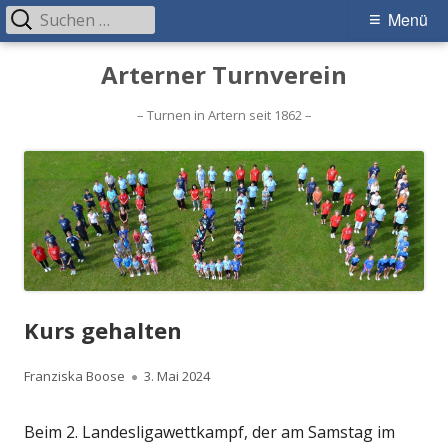
Suchen
Primäres
Menü
nach:
Menü
Springe
Arterner Turnverein
zum
Inhalt
– Turnen in Artern seit 1862 –
Kurs gehalten
Autor
Veröffentlicht
Franziska Boose
3. Mai 2024
am
Beim 2. Landesligawettkampf, der am Samstag im